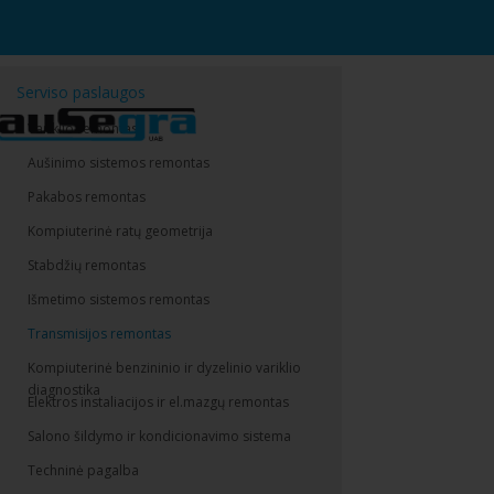
Serviso paslaugos
Variklio remontas
Aušinimo sistemos remontas
Pakabos remontas
Kompiuterinė ratų geometrija
Stabdžių remontas
Išmetimo sistemos remontas
Transmisijos remontas
Kompiuterinė benzininio ir dyzelinio variklio
diagnostika
Elektros instaliacijos ir el.mazgų remontas
Salono šildymo ir kondicionavimo sistema
Techninė pagalba