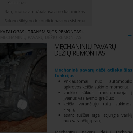
Kainininkas
Ratų montavimo/balansavimo kainininkas
Salono šildymo ir kondicionavimo sistema
KATALOGAS
TRANSMISIJOS REMONTAS
>
>
←
MECHANINIŲ PAVARŲ DĖŽIŲ REMONTAS
MECHANINIŲ PAVARŲ
DĖŽIŲ REMONTAS
Mechaninė pavarų dėžė atlieka šias
funkcijas:
Priklausomai nuo automobilio
apkrovos keičia sukimo momentą;
variklio sūkius transformuoja į
įvairius važiavimo greičius;
keičia varančiųjų ratų sukimosi
kryptį;
esant tuščiai eigai atjungia variklį
nuo varančiųjų ratų.
Mechaninių pavarų dėžių techninė