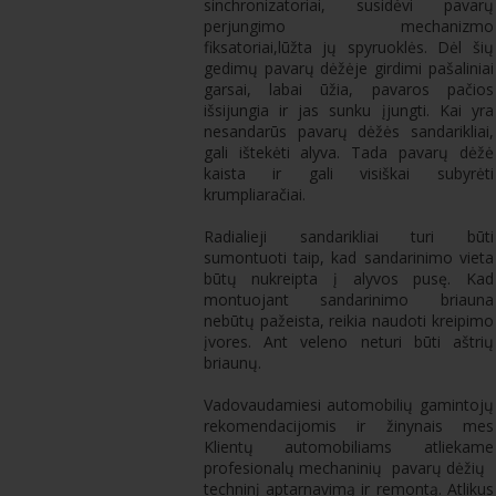
sinchronizatoriai, susidėvi pavarų
perjungimo mechanizmo
fiksatoriai,lūžta jų spyruoklės. Dėl šių
gedimų pavarų dėžėje girdimi pašaliniai
garsai, labai ūžia, pavaros pačios
išsijungia ir jas sunku įjungti. Kai yra
nesandarūs pavarų dėžės sandarikliai,
gali ištekėti alyva. Tada pavarų dėžė
kaista ir gali visiškai subyrėti
krumpliaračiai.
Radialieji sandarikliai turi būti
sumontuoti taip, kad sandarinimo vieta
būtų nukreipta į alyvos pusę. Kad
montuojant sandarinimo briauna
nebūtų pažeista, reikia naudoti kreipimo
įvores. Ant veleno neturi būti aštrių
briaunų.
Vadovaudamiesi automobilių gamintojų
rekomendacijomis ir žinynais mes
Klientų automobiliams atliekame
profesionalų mechaninių pavarų dėžių
techninį aptarnavimą ir remontą. Atlikus