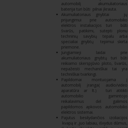
automobilį akumuliatoriaus
baterija turi būti pilnai įkrauta.
Akumuliatoriaus gnybtai jų
prijungimui prie automobilio
elektros instaliacijos turi būti
švarūs, patikimi, sutepti plonu
techninių savybių tepalu arba
specialiai gnybtų tepimui skirta
priemone.
Jungiamieji laidai prie
akumuliatoriaus gnybtų turi būti
reikiamo skerspjūvio ploto, švarūs,
nepažeisti mechaniškai tai yra
techniškai tvarkingi.
Papildomai montuojama į
automobilį įranga( audio/video
aparatūra ar lt.) turi atitikti
automobilio gamintojo
reikalavimus dėl galimos
papildomos apkovos automobilio
elektros sistemai.
Pajutus besilydančios izoliacijos
kvapą ir ,juo labiau, išvydus dūmus,