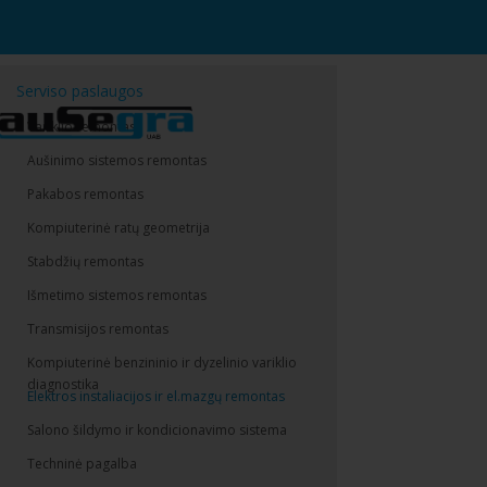
Serviso paslaugos
Variklio remontas
Aušinimo sistemos remontas
Pakabos remontas
Kompiuterinė ratų geometrija
Stabdžių remontas
Išmetimo sistemos remontas
Transmisijos remontas
Kompiuterinė benzininio ir dyzelinio variklio
diagnostika
Elektros instaliacijos ir el.mazgų remontas
Salono šildymo ir kondicionavimo sistema
Techninė pagalba