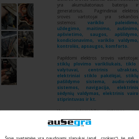
yra akumuliatoriaus baterija ir
generatorius. Pagrindiniai elektros
srovės vartotojai yra sekančios
sistemos:
variklio paleidimo,
uždegimo, maitinimo, aušinimo,
apšvietimo, saugos, apšildymo,
kondicionavimo, variklio valdymo,
kontrolės, apsaugos, komforto.
Papildomi elektros srovės vartotojai:
stiklų plovimo varikliukais, tiklo
valytuvai, centrinis užraktas,
elektriniai stiklo pakėlėjai, stiklų
pašildymo sistema, audio-video
sistemos, navigacija, elektrinis
sėdynių valdymas, elektrinis vairo
stiprintuvas ir kt.
Visos automobilio sistemos yra
sujungtos į vieną elektros sistemos
grandinę ir dalinai priklausomos viena
nuo kitos.
Elektros instaliacija automobilyje privalo
Šioje svetainėje yra naudojami slapukai (angl. „cookies“). Jie gali