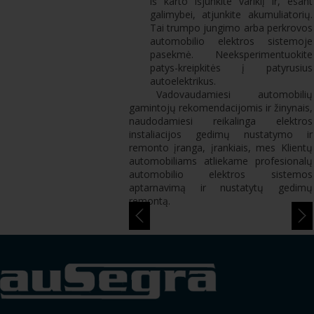
iš karto išjunkite variklį ir, esant
galimybei, atjunkite akumuliatorių.
Tai trumpo jungimo arba perkrovos
automobilio elektros sistemoje
pasekmė. Neeksperimentuokite
patys-kreipkitės į patyrusius
autoelektrikus.
Vadovaudamiesi automobilių
gamintojų rekomendacijomis ir žinynais,
naudodamiesi reikalinga elektros
instaliacijos gedimų nustatymo ir
remonto įranga, įrankiais, mes Klientų
automobiliams atliekame profesionalų
automobilio elektros sistemos
aptarnavimą ir nustatytų gedimų
remontą.
smart
foreash