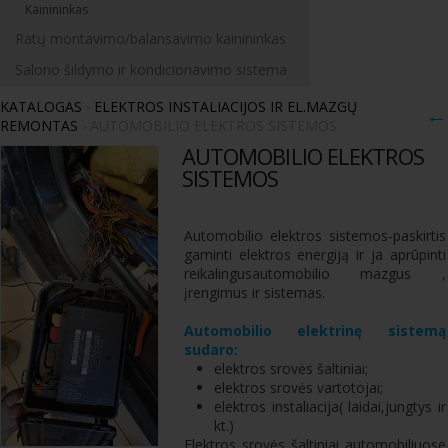
Kainininkas
Ratų montavimo/balansavimo kainininkas
Salono šildymo ir kondicionavimo sistema
KATALOGAS
ELEKTROS INSTALIACIJOS IR EL.MAZGŲ
>
←
REMONTAS
AUTOMOBILIO ELEKTROS SISTEMOS
>
AUTOMOBILIO ELEKTROS
SISTEMOS
Automobilio elektros sistemos-paskirtis
gaminti elektros energiją ir ja aprūpinti
reikalingusautomobilio mazgus ,
įrengimus ir sistemas.
Automobilio elektrinę sistemą
sudaro:
elektros srovės šaltiniai;
elektros srovės vartotojai;
elektros instaliacija( laidai,jungtys ir
kt.)
Elektros srovės šaltiniai automobiliuose