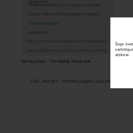
diagnostika
Elektros instaliacijos ir el.mazgų remontas
Salono šildymo ir kondicionavimo sistema
Techninė pagalba
Kainininkas
Ratų montavimo/balansavimo kainininkas
Šioje svet
vartotojus
Salono šildymo ir kondicionavimo sistema
atskirai.
KATALOGAS
TECHNINĖ PAGALBA
>
>
UAB „Ausegra“ techninė pagalba Jūsų paslaugoms. Ska