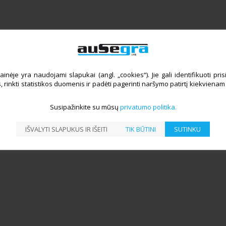
ainėje yra naudojami slapukai (angl. „cookies“). Jie gali identifikuoti pri
, rinkti statistikos duomenis ir padėti pagerinti naršymo patirtį kiekvienam
Susipažinkite su mūsų
privatumo politika
IŠVALYTI SLAPUKUS IR IŠEITI
TIK BŪTINI
SUTINKU
mbinkite tel. +370 67502133 Pagalbą stengsimės suteikti per kuo t