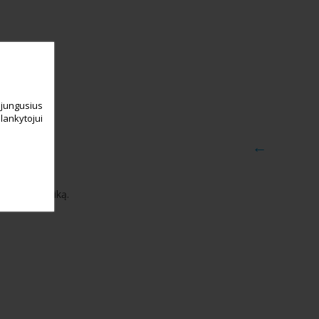
sijungusius
 lankytojui
←
rumpesnį laiką.