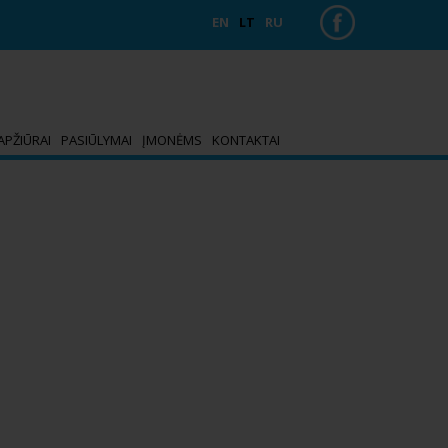
EN
LT
RU
APŽIŪRAI
PASIŪLYMAI
ĮMONĖMS
KONTAKTAI