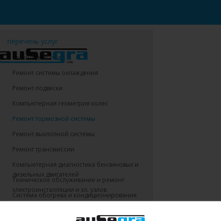
перечень услуг
Pемонт двигателя
Ремонт системы охлаждения
Ремонт подвески
Компьютерная геометрия колес
Ремонт тормозной системы
Ремонт выхлопной системы
Ремонт трансмиссии
Компьютерная диагностика бензиновых и
дизельных двигателей
Техническое обслуживание и ремонт
электроинсталляции и эл. узлов
Система обогрева и кондиционирования
салона
Техническая помощь