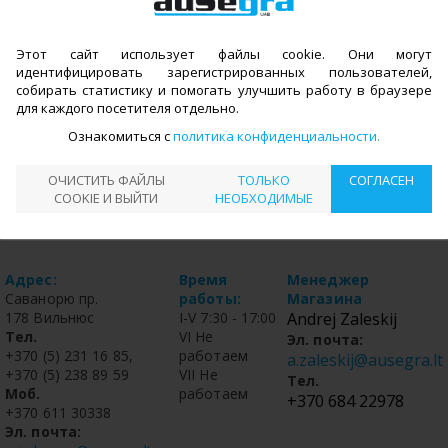
Этот сайт использует файлы cookie. Они могут
идентифицировать зарегистрированных пользователей,
собирать статистику и помогать улучшить работу в браузере
для каждого посетителя отдельно.
Ознакомиться с
политика конфиденциальности
ОЧИСТИТЬ ФАЙЛЫ
ТОЛЬКО
СОГЛАСЕН
COOKIE И ВЫЙТИ
НЕОБХОДИМЫЕ
Aдрес:
Время
Mенеджер
Саванорю пр.
работы:
Mагазина
178 Вильнюс
I-V 7:30 - 17:00
Andrej Zaleskij
Тел.
VI Не
Эл. почта:
+370 (5) 231 16 85,
работаем
a.zaleskij@ausegra.lt
+370 (5) 238 89 59
VII Не
Тел.
Моб.
работаем
+370 684 22978
+370 611 30338
Эл. почта: