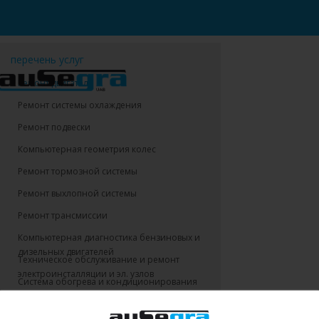
перечень услуг
Pемонт двигателя
Ремонт системы охлаждения
Ремонт подвески
Компьютерная геометрия колес
Ремонт тормозной системы
Ремонт выхлопной системы
Ремонт трансмиссии
Компьютерная диагностика бензиновых и
дизельных двигателей
Техническое обслуживание и ремонт
электроинсталляции и эл. узлов
Система обогрева и кондиционирования
салона
Техническая помощь